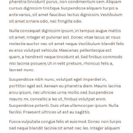
pharetra tincidunt purus, non condimentum sem. Aliquam
cursus dignissim tristique. Suspendisse aliquam turpis a
ante varius, sit amet faucibus lectus dignissim. Vestibulum
sit amet ornare odio, nec fringilla odio.
Nulla consequat dignissim ipsum, in tempus augue mattis
sit amet. Integer et pulvinar est. Donec vitae lacus at risus
molestie auctor nec sit amet neque. Vestibulum blandit felis
eu eros volutpat vehicula. Maecenas pellentesque est
quam, a hendrerit neque tincidunt at. Sed finibus commodo
nisi lacinia posuere. Ut in velit pretium, rhoncus felis a,
laoreet nunc.
Suspendisse nibh nunc, volutpat eget imperdiet in,
porttitor eget est. Aenean eu pharetra diam. Mauris lacinia
arcu ipsum, nec ultricies urna mollis sed. Suspendisse
mauris mi, convallis a leo ut, finibus volutpat enim.
Suspendisse potenti. Duis vitae ullamcorper ipsum. Nulla
facilisi. Praesent ultrices ut est eu sagittis.
Fusce vulputate congue felis et euismod. Donec non turpis
sed neque blandit lacinia sit amet nec leo. Integer aliquam