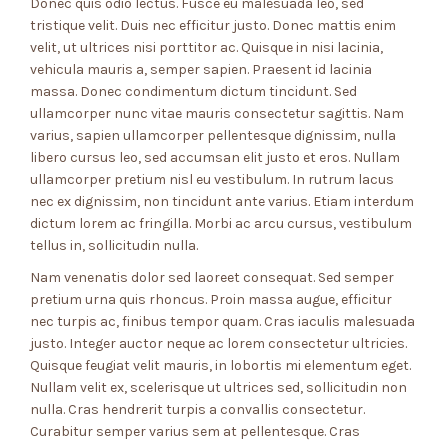
Donec quis odio lectus. Fusce eu malesuada leo, sed
tristique velit. Duis nec efficitur justo. Donec mattis enim
velit, ut ultrices nisi porttitor ac. Quisque in nisi lacinia,
vehicula mauris a, semper sapien. Praesent id lacinia
massa. Donec condimentum dictum tincidunt. Sed
ullamcorper nunc vitae mauris consectetur sagittis. Nam
varius, sapien ullamcorper pellentesque dignissim, nulla
libero cursus leo, sed accumsan elit justo et eros. Nullam
ullamcorper pretium nisl eu vestibulum. In rutrum lacus
nec ex dignissim, non tincidunt ante varius. Etiam interdum
dictum lorem ac fringilla. Morbi ac arcu cursus, vestibulum
tellus in, sollicitudin nulla.
Nam venenatis dolor sed laoreet consequat. Sed semper
pretium urna quis rhoncus. Proin massa augue, efficitur
nec turpis ac, finibus tempor quam. Cras iaculis malesuada
justo. Integer auctor neque ac lorem consectetur ultricies.
Quisque feugiat velit mauris, in lobortis mi elementum eget.
Nullam velit ex, scelerisque ut ultrices sed, sollicitudin non
nulla. Cras hendrerit turpis a convallis consectetur.
Curabitur semper varius sem at pellentesque. Cras